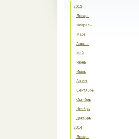
2013
Январь
Февраль
Март
Апрель
Май
Июнь
Июль
Август
Сентябрь
Октябрь
Ноябрь
Декабрь
2014
Январь