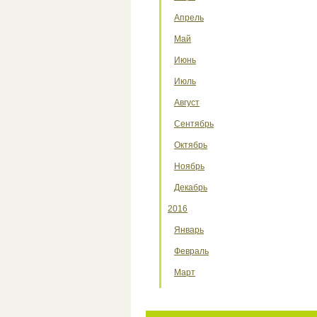
Апрель
Май
Июнь
Июль
Август
Сентябрь
Октябрь
Ноябрь
Декабрь
2016
Январь
Февраль
Март