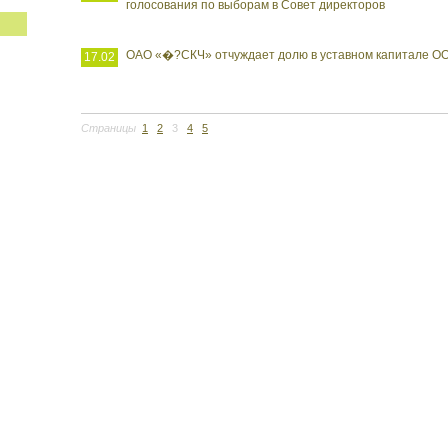
голосования по выборам в Совет директоров
ОАО «�?СКЧ» отчуждает долю в уставном капитале О
17.02
Страницы
1
2
3
4
5