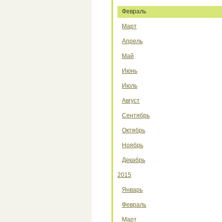
Февраль
Март
Апрель
Май
Июнь
Июль
Август
Сентябрь
Октябрь
Ноябрь
Декабрь
2015
Январь
Февраль
Март