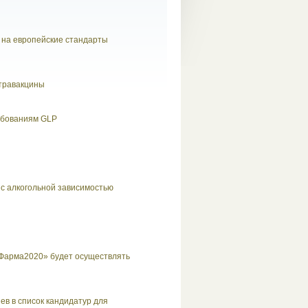
 на европейские стандарты
етравакцины
ебованиям GLP
с алкогольной зависимостью
Фарма2020» будет осуществлять
ев в список кандидатур для