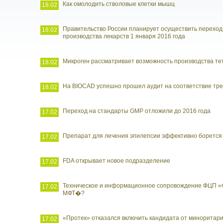
Как омолодить стволовые клетки мышц
18.02
Правительство России планирует осуществить переход
18.02
производства лекарств 1 января 2016 года
Микроген рассматривает возможность производства т
18.02
На BIOCAD успешно прошел аудит на соответствие тр
18.02
Переход на стандарты GMP отложили до 2016 года
17.02
Препарат для лечения эпилепсии эффективно борется 
17.02
FDA открывает новое подразделение
17.02
Техническое и информационное сопровождение ФЦП «
17.02
МФТ�?
«Протек» отказался включить кандидата от миноритари
17.02